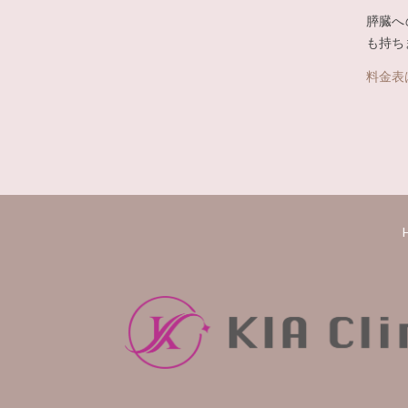
膵臓へ
も持ち
料金表