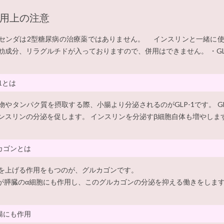
用上の注意
センダは2型糖尿病の治療薬ではありません。 インスリンと一緒に使
効成分、リラグルチドが入っておりますので、併用はできません。 ・GL
-1とは
物やタンパク質を摂取する際、小腸より分泌されるのがGLP-1です。 G
ンスリンの分泌を促します。 インスリンを分泌すβ細胞自体も増やしま
カゴンとは
を上げる作用をもつのが、グルカゴンです。
-1が膵臓のα細胞にも作用し、このグルカゴンの分泌を抑える働きをしま
腸にも作用