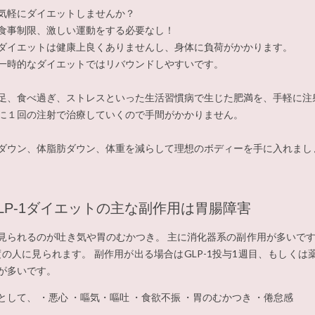
気軽にダイエットしませんか？
食事制限、激しい運動をする必要なし！
ダイエットは健康上良くありませんし、身体に負荷がかかります。
一時的なダイエットではリバウンドしやすいです。
足、食べ過ぎ、ストレスといった生活習慣病で生じた肥満を、手軽に注
に１回の注射で治療していくので手間がかかりません。
ダウン、体脂肪ダウン、体重を減らして理想のボディーを手に入れまし
LP-1ダイエットの主な副作用は胃腸障害
見られるのが吐き気や胃のむかつき。 主に消化器系の副作用が多いです。
度の人に見られます。 副作用が出る場合はGLP-1投与1週目、もしく
が多いです。
として、 ・悪心 ・嘔気・嘔吐 ・食欲不振 ・胃のむかつき ・倦怠感