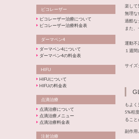
楽して
ピコレーザー
無理な
ピコレーザー治療について
過酷な
ピコレーザー治療料金表
また、
ダーマペン4
運動不
ダーマペン4について
１週間
ダーマペン4の料金表
サイズ
HIFU
HIFUについて
HIFUの料金表
G
点滴治療
もよく
点滴治療について
5%程
点滴治療メニュー
ること
点滴治療料金表
副作用
注射治療