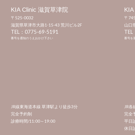
KIA Clinic 滋賀草津院
KIA
〒525-0032
〒745
滋賀県草津市大路1-15-43 荒川ビル2F​
山口県
TEL：0775-69-5191​
TEL
番号を通知のうえおかけ下さい
番号を
JR線東海道本線 草津駅より徒歩3分​
JR
完全予約制
完全
診療時間/11:00～19:00
平日診
休日診