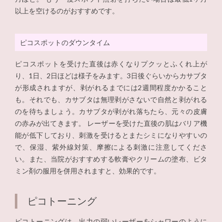
以上を空けるのがおすすめです。
ピコスポットのダウンタイム
ピコスポットを受けた直後は赤くなりプクッとふくれ上が
り、1日、2日ほどは様子をみます。3日後ぐらいからカサブタ
が形成されますが、剥がれるまでには2週間程度かかること
も。それでも、カサブタは無理剥がさないで自然と剥がれる
のを待ちましょう。カサブタが剥がれ落ちたら、元々の皮膚
の赤みが出てきます。 レーザーを受けた直後の肌はバリア機
能が低下しており、刺激を受けるとまたシミになりやすいの
で、保湿、紫外線対策、摩擦による刺激に注意してくださ
い。また、当院がおすすめする軟膏やクリームの塗布、ビタ
ミン剤の服用を併用されますと、効果的です。
ピコトーニング
ピコトーニングは、出力の弱いレーザーをシャワーのように